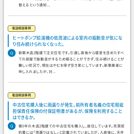
替えるという通知...
電話相談事例
ヒートポンプ給湯機の低周波による室内の振動音が気にな
り住み続けられなくなった。
新築木造2階建て注文住宅です。引渡し直後から寝室を含めたすべ
ての部屋で振動音がするため眠ることができず、住み続けることが
難しい状況で、現在はやむを得ず空き家にしています。新築業者に
申し入れましたが、対...
電話相談事例
中古住宅購入後に雨漏りが発生。前所有者名義の住宅瑕疵
担保責任保険の付保証明書があるが、保険を利用すること
はできるか。
築5年の木造2階建ての中古住宅を購入し、居住しています。売買契
約書には「雨漏りはなし」と記載されていましたが、入居後に、天井