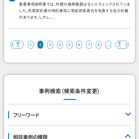
重要事項説明書では、外壁の補修履歴はないとチェックされていま
した。売買契約書の特約事項に瑕疵担保責任を免責する旨の記載
があります。しかし、...
前
次
1
2
3
4
5
6
7
8
...
へ
へ
事例検索（検索条件変更）
フリーワード
相談事例の種類