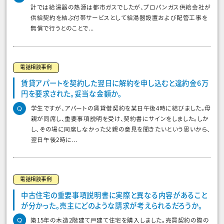
計では給湯器の熱源は都市ガスでしたが、プロパンガス供給会社が
供給契約を結ぶ付帯サービスとして給湯器設置および配管工事を
無償で行うとのことで...
電話相談事例
賃貸アパートを契約した翌日に解約を申し込むと違約金6万
円を要求された。妥当な金額か。
学生ですが、アパートの賃貸借契約を某日午後4時に結びました。母
親が同席し、重要事項説明を受け、契約書にサインをしました。しか
し、その場に同席しなかった父親の意見を聞きたいという思いから、
翌日午後2時に...
電話相談事例
中古住宅の重要事項説明書に実際と異なる内容があること
が分かった。売主にどのような請求が考えられるだろうか。
築15年の木造2階建て戸建て住宅を購入しました。売買契約の際の