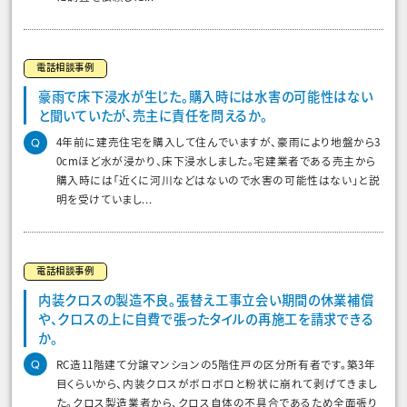
電話相談事例
豪雨で床下浸水が生じた。購入時には水害の可能性はない
と聞いていたが、売主に責任を問えるか。
4年前に建売住宅を購入して住んでいますが、豪雨により地盤から3
0cmほど水が浸かり、床下浸水しました。宅建業者である売主から
購入時には「近くに河川などはないので水害の可能性はない」と説
明を受けていまし...
電話相談事例
内装クロスの製造不良。張替え工事立会い期間の休業補償
や、クロスの上に自費で張ったタイルの再施工を請求できる
か。
RC造11階建て分譲マンションの5階住戸の区分所有者です。築3年
目くらいから、内装クロスがボロボロと粉状に崩れて剥げてきまし
た。クロス製造業者から、クロス自体の不具合であるため全面張り