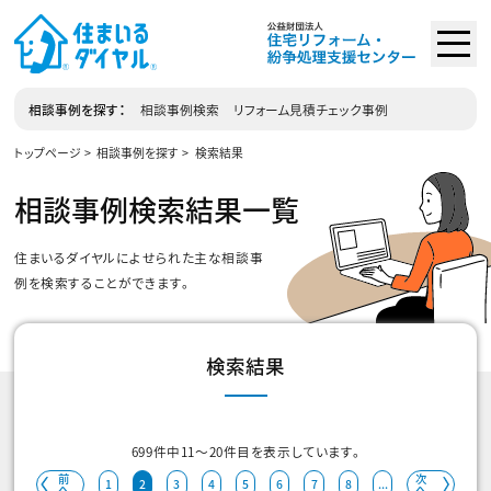
相談事例を探す
相談事例検索
リフォーム見積チェック事例
トップページ
相談事例を探す
検索結果
相談事例検索結果一覧
住まいるダイヤルによせられた主な相談事
例を検索することができます。
検索結果
699
件中
11
～
20
件目を表示しています。
前
次
1
2
3
4
5
6
7
8
...
へ
へ