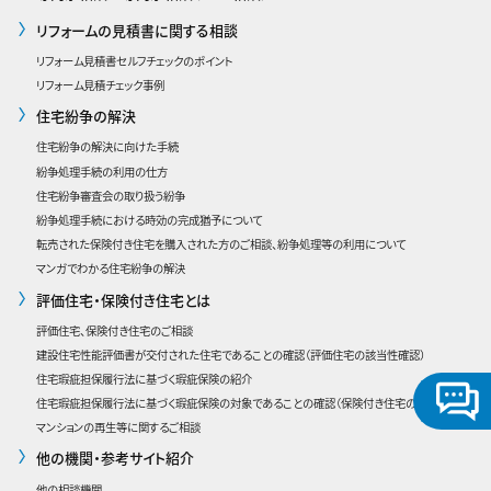
リフォームの見積書に関する相談
リフォーム見積書セルフチェックのポイント
リフォーム見積チェック事例
住宅紛争の解決
住宅紛争の解決に向けた手続
紛争処理手続の利用の仕方
住宅紛争審査会の取り扱う紛争
紛争処理手続における時効の完成猶予について
転売された保険付き住宅を購入された方のご相談、紛争処理等の利用について
マンガでわかる住宅紛争の解決
評価住宅・保険付き住宅とは
評価住宅、保険付き住宅のご相談
建設住宅性能評価書が交付された住宅であることの確認
（評価住宅の該当性確認）
住宅瑕疵担保履行法に基づく瑕疵保険の紹介
住宅瑕疵担保履行法に基づく瑕疵保険の対象であることの確認（保険付き住宅の該当性確認）
マンションの再生等に関するご相談
他の機関・参考サイト紹介
他の相談機関