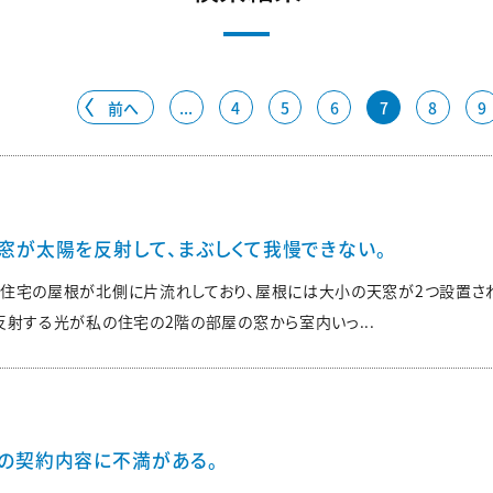
前へ
...
4
5
6
7
8
9
窓が太陽を反射して、まぶしくて我慢できない。
住宅の屋根が北側に片流れしており、屋根には大小の天窓が2つ設置され
射する光が私の住宅の2階の部屋の窓から室内いっ...
の契約内容に不満がある。