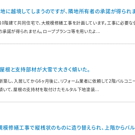
地に越境してしまうのですが、隣地所有者の承諾が得られま
造10階建て共同住宅で、大規模修繕工事を計画しています。工事に必要
承諾が得られません。ロープブランコ等を用いたよ...
の屋根と支持部材が大雪で大きく傾いた。
新築し、入居してから6ヶ月後に、リフォーム業者に依頼して2階バルコニ
いて、屋根の支持材を取付けたモルタル下地塗装...
規模修繕工事で縦桟状のものに造り替えられ、上階からバル