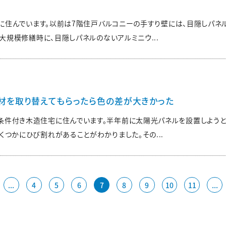
戸に住んでいます。以前は7階住戸バルコニーの手すり壁には、目隠しパネ
大規模修繕時に、目隠しパネルのないアルミニウ...
材を取り替えてもらったら色の差が大きかった
条件付き木造住宅に住んでいます。半年前に太陽光パネルを設置しようと
くつかにひび割れがあることがわかりました。その...
...
4
5
6
7
8
9
10
11
...