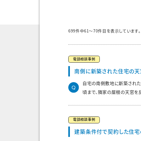
699
件中
61
～
70
件目を表示しています。
電話相談事例
南側に新築された住宅の天
自宅の南側敷地に新築された
頃まで、隣家の屋根の天窓を反
電話相談事例
建築条件付で契約した住宅