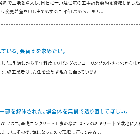
買契約で土地を購入し、同日に一戸建住宅の工事請負契約を締結しました
、変更希望を申し出てもすぐに回答してもらえませ...
ている。張替えを求めたい。
ました。引渡しから半年程度でリビングのフローリングの小さな穴から虫
す。施工業者は、責任を認めず現在に至っています...
一部を解体された。塀全体を無償で造り直してほしい。
っています。基礎コンクリート工事の際に10トンのミキサー車が敷地に
ました。その後、気になったので現場に行ってみる...