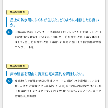
電話相談事例
屋上の防水層にふくれが生じた。どのように補修したら良い
か。
33年前に鉄筋コンクリート造4階建てのマンションを新築して、2〜4
階の住宅を賃貸しています。今回、屋上防水層の改修工事を実施し
ました。屋上防水層の改修工事は、新築時に施工した防水層の保護
コンクリートを...
電話相談事例
床の結露を理由に賃貸住宅の契約を解除したい。
東北地方で新築の木造2階建アパートの1階住戸を賃借しています
が、内壁や硬質塩化ビニル製タイル(※)張りの床の結露がひどく、靴
下が濡れてしまうほどです。それを管理会社に伝えたところ、貸主と
管理会社が結露...