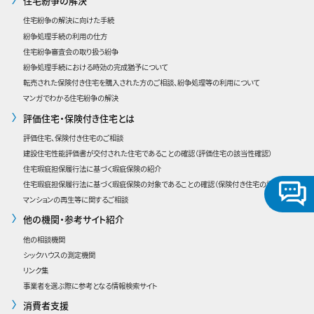
住宅紛争の解決
住宅紛争の解決に向けた手続
紛争処理手続の利用の仕方
住宅紛争審査会の取り扱う紛争
紛争処理手続における時効の完成猶予について
転売された保険付き住宅を購入された方のご相談、紛争処理等の利用について
マンガでわかる住宅紛争の解決
評価住宅・保険付き住宅とは
評価住宅、保険付き住宅のご相談
建設住宅性能評価書が交付された住宅であることの確認
（評価住宅の該当性確認）
住宅瑕疵担保履行法に基づく瑕疵保険の紹介
住宅瑕疵担保履行法に基づく瑕疵保険の対象であることの確認（保険付き住宅の該当性確認）
マンションの再生等に関するご相談
他の機関・参考サイト紹介
他の相談機関
シックハウスの測定機関
リンク集
事業者を選ぶ際に参考となる情報検索サイト
消費者支援