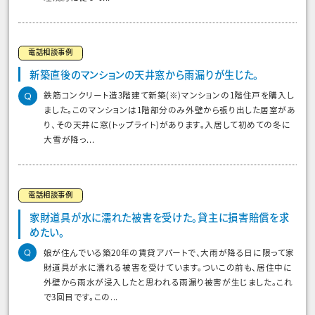
電話相談事例
新築直後のマンションの天井窓から雨漏りが生じた。
鉄筋コンクリート造3階建て新築(※)マンションの1階住戸を購入し
ました。このマンションは1階部分のみ外壁から張り出した居室があ
り、その天井に窓(トップライト)があります。入居して初めての冬に
大雪が降っ...
電話相談事例
家財道具が水に濡れた被害を受けた。貸主に損害賠償を求
めたい。
娘が住んでいる築20年の賃貸アパートで、大雨が降る日に限って家
財道具が水に濡れる被害を受けています。ついこの前も、居住中に
外壁から雨水が浸入したと思われる雨漏り被害が生じました。これ
で3回目です。この...