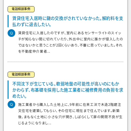
電話相談事例
賃貸住宅入居時に鍵の交換がされていなかった。解約料を支
払わずに退去したい。
賃貸住宅に入居したのですが、室内にあるセンサーライトのスイッ
チが知らない間に切れていたり、外出中に室内に誰かが侵入したの
ではないかと思うことが2回くらいあり、不審に思っていました。それ
を不動産仲介業者...
電話相談事例
不同沈下が生じている。軟弱地盤の可能性が高いのにもか
かわらず、布基礎を採用した施工業者に補修費用の負担を求
めたい。
施工業者から購入した土地上に、9年前に在来工法で木造2階建注
文住宅を建築してもらい、その住宅に現在まで住んでいます。新築
後、まもなく土地に小さな穴が開き、しばらくして扉の開閉不良が生
じるようになりまし...