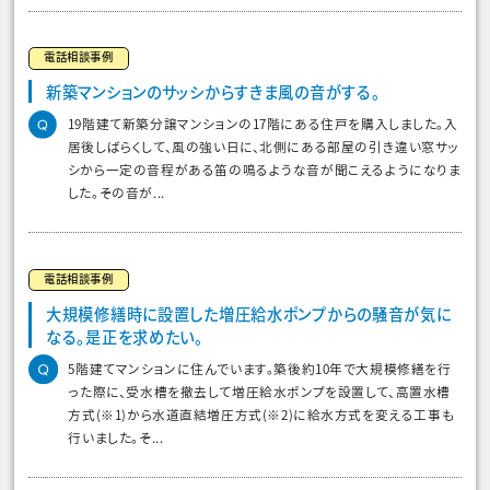
電話相談事例
新築マンションのサッシからすきま風の音がする。
19階建て新築分譲マンションの17階にある住戸を購入しました。入
居後しばらくして、風の強い日に、北側にある部屋の引き違い窓サッ
シから一定の音程がある笛の鳴るような音が聞こえるようになりま
した。その音が...
電話相談事例
大規模修繕時に設置した増圧給水ポンプからの騒音が気に
なる。是正を求めたい。
5階建てマンションに住んでいます。築後約10年で大規模修繕を行
った際に、受水槽を撤去して増圧給水ポンプを設置して、高置水槽
方式(※1)から水道直結増圧方式(※2)に給水方式を変える工事も
行いました。そ...