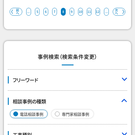
前
次
...
5
6
7
8
9
10
11
12
...
へ
へ
事例検索（検索条件変更）
フリーワード
相談事例の種類
電話相談事例
専門家相談事例
工事種別