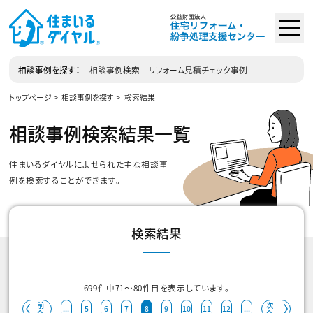
相談事例を探す
相談事例検索
リフォーム見積チェック事例
トップページ
相談事例を探す
検索結果
相談事例検索結果一覧
住まいるダイヤルによせられた主な相談事
例を検索することができます。
検索結果
699
件中
71
～
80
件目を表示しています。
前
次
...
5
6
7
8
9
10
11
12
...
へ
へ