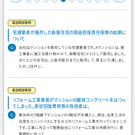
電話相談事例
宅建業者が販売した新築住宅の瑕疵担保責任保険の始期に
ついて
当社はマンションを販売している宅建業者です。Aマンションは、施
工業者に施工を請け負わせて、新築住宅(※1)として販売しました。
ほとんどの住宅は、入居可能日までに販売して、買主に引渡しまし
たが、1住戸に...
電話相談事例
リフォーム工事業者がマンションの躯体コンクリートをはつっ
てしまった。原状回復費用等の負担者は。
築36年の5階建てマンションの4階住戸を購入し、現在、在来工法の
浴室をユニットバスにするなどのリフォーム工事を行っているところ
です。工事に先立って管理組合にリフォーム工事の申請を行い、管
理規約に従って...