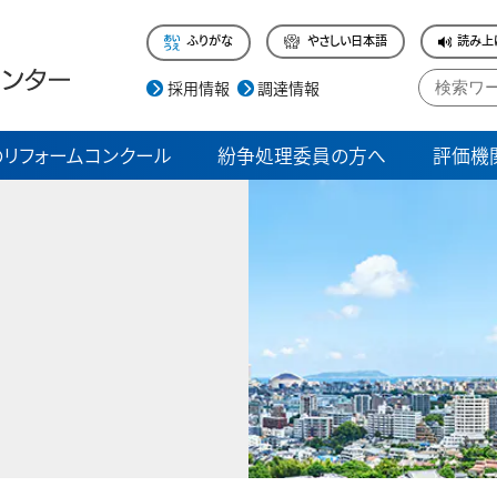
ふりがな
やさしい日本語
読み上
採用情報
調達情報
リフォームコンクール
紛争処理委員の方へ
評価機