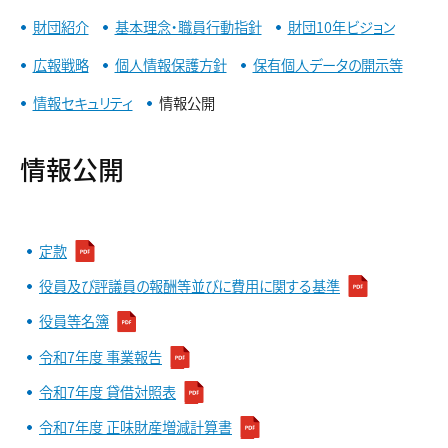
財団紹介
基本理念・職員行動指針
財団10年ビジョン
広報戦略
個人情報保護方針
保有個人データの開示等
情報セキュリティ
情報公開
情報公開
定款
役員及び評議員の報酬等並びに費用に関する基準
役員等名簿
令和7年度 事業報告
令和7年度 貸借対照表
令和7年度 正味財産増減計算書