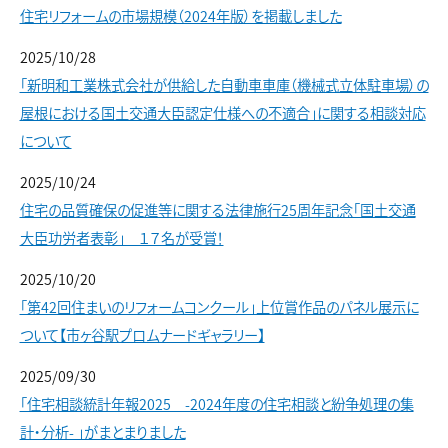
住宅リフォームの市場規模（2024年版）を掲載しました
2025/10/28
「新明和工業株式会社が供給した自動車車庫（機械式立体駐車場）の
屋根における国土交通大臣認定仕様への不適合」に関する相談対応
について
2025/10/24
住宅の品質確保の促進等に関する法律施行25周年記念「国土交通
大臣功労者表彰」 １７名が受賞！
2025/10/20
「第42回住まいのリフォームコンクール」上位賞作品のパネル展示に
ついて【市ヶ谷駅プロムナードギャラリー】
2025/09/30
「住宅相談統計年報2025 -2024年度の住宅相談と紛争処理の集
計・分析- 」がまとまりました