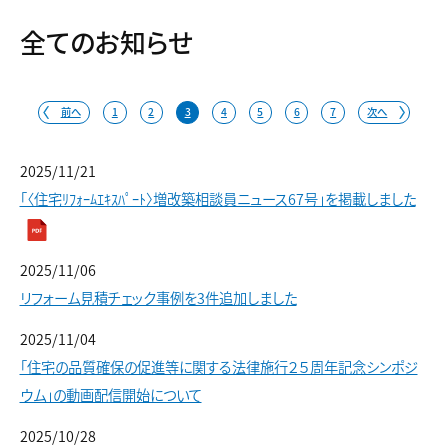
全てのお知らせ
前へ
1
2
3
4
5
6
7
次へ
2025/11/21
「〈住宅ﾘﾌｫｰﾑｴｷｽﾊﾟｰﾄ〉増改築相談員ニュース67号」を掲載しました
2025/11/06
リフォーム見積チェック事例を3件追加しました
2025/11/04
「住宅の品質確保の促進等に関する法律施行２５周年記念シンポジ
ウム」の動画配信開始について
2025/10/28