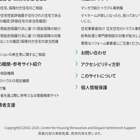
住宅、保険付き住宅のご相談
マンガで紹介 トラブル事例集
設住宅性能評価書が交付された住宅である
マイホームが欲しくなったら、知っておい
の確認
（評価住宅の該当性確認）
いこと。
宅瑕疵担保履行法に基づく瑕疵保険の紹介
住宅事業者向け 注文住宅のトラブル事
宅瑕疵担保履行法に基づく瑕疵保険の対象
紛争処理と専門家相談の対象が拡大し
ることの確認（保険付き住宅の該当性確
悪質なリフォーム事業者にご注意ください
お問い合わせ
ションの再生等に関するご相談
の機関・参考サイト紹介
アクセシビリティ方針
の相談機関
このサイトについて
クハウスの測定機関
個人情報保護
ク集
者を選ぶ際に参考となる情報検索サイト
費者支援
Copyright(C)2002-
2026 ,Center for Housing Renovation and Dispute Settlement Support
掲載内容の無断転載、商用利用を禁じます。