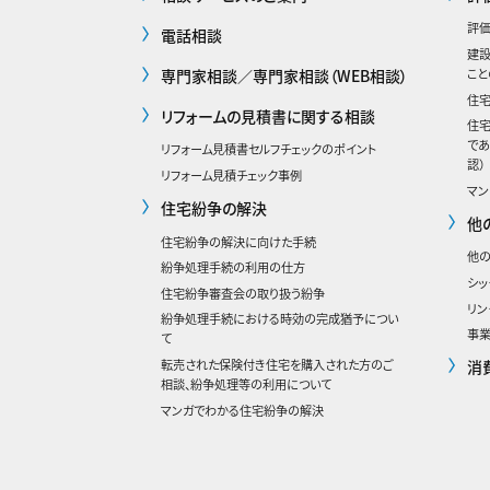
評価
電話相談
建
専門家相談／専門家相談（WEB相談）
こと
住
リフォームの見積書に関する相談
住
であ
リフォーム見積書セルフチェックのポイント
認）
リフォーム見積チェック事例
マン
住宅紛争の解決
他
住宅紛争の解決に向けた手続
他
紛争処理手続の利用の仕方
シッ
住宅紛争審査会の取り扱う紛争
リン
紛争処理手続における時効の完成猶予につい
事業
て
消
転売された保険付き住宅を購入された方のご
相談、紛争処理等の利用について
マンガでわかる住宅紛争の解決