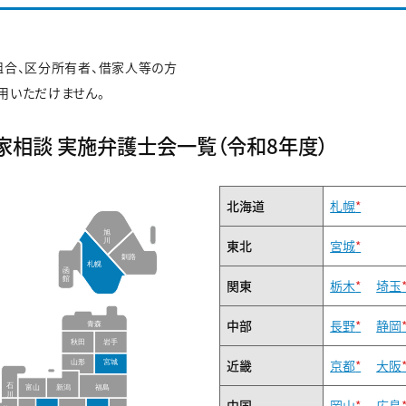
組合、区分所有者、借家人等の方
用いただけません。
家相談 実施弁護士会一覧（令和8年度）
北海道
札幌
*
東北
宮城
*
関東
栃木
*
埼玉
中部
長野
*
静岡
近畿
京都
*
大阪
中国
岡山
*
広島