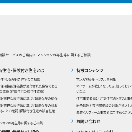
相談サービスのご案内
マンションの再生等に関するご相談
価住宅・保険付き住宅とは
特設コンテンツ
住宅、保険付き住宅のご相談
マンガで紹介 トラブル事例集
設住宅性能評価書が交付された住宅である
マイホームが欲しくなったら、知っておい
の確認
（評価住宅の該当性確認）
いこと。
宅瑕疵担保履行法に基づく瑕疵保険の紹介
住宅事業者向け 注文住宅のトラブル事
宅瑕疵担保履行法に基づく瑕疵保険の対象
紛争処理と専門家相談の対象が拡大し
ることの確認（保険付き住宅の該当性確
悪質なリフォーム事業者にご注意ください
お問い合わせ
ションの再生等に関するご相談
の機関・参考サイト紹介