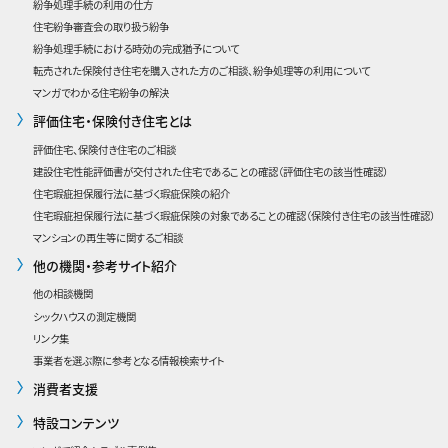
紛争処理手続の利用の仕方
住宅紛争審査会の取り扱う紛争
紛争処理手続における時効の完成猶予について
転売された保険付き住宅を購入された方のご相談、紛争処理等の利用について
マンガでわかる住宅紛争の解決
評価住宅・保険付き住宅とは
評価住宅、保険付き住宅のご相談
建設住宅性能評価書が交付された住宅であることの確認
（評価住宅の該当性確認）
住宅瑕疵担保履行法に基づく瑕疵保険の紹介
住宅瑕疵担保履行法に基づく瑕疵保険の対象であることの確認（保険付き住宅の該当性確認）
マンションの再生等に関するご相談
他の機関・参考サイト紹介
他の相談機関
シックハウスの測定機関
リンク集
事業者を選ぶ際に参考となる情報検索サイト
消費者支援
特設コンテンツ