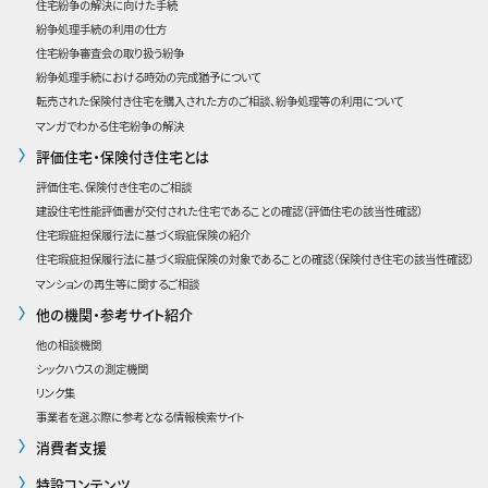
住宅紛争の解決に向けた手続
紛争処理手続の利用の仕方
住宅紛争審査会の取り扱う紛争
紛争処理手続における時効の完成猶予について
転売された保険付き住宅を購入された方のご相談、紛争処理等の利用について
マンガでわかる住宅紛争の解決
評価住宅・保険付き住宅とは
評価住宅、保険付き住宅のご相談
建設住宅性能評価書が交付された住宅であることの確認
（評価住宅の該当性確認）
住宅瑕疵担保履行法に基づく瑕疵保険の紹介
住宅瑕疵担保履行法に基づく瑕疵保険の対象であることの確認（保険付き住宅の該当性確認）
マンションの再生等に関するご相談
他の機関・参考サイト紹介
他の相談機関
シックハウスの測定機関
リンク集
事業者を選ぶ際に参考となる情報検索サイト
消費者支援
特設コンテンツ