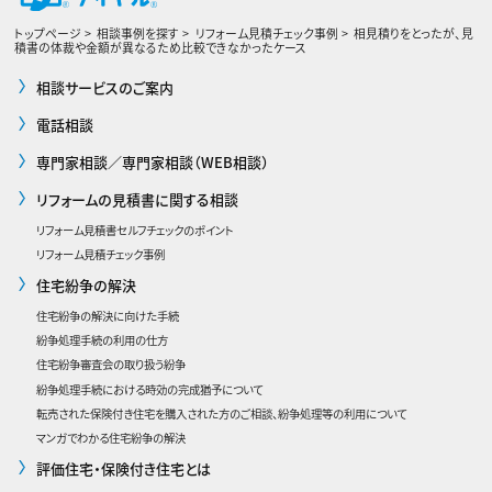
トップページ
相談事例を探す
リフォーム見積チェック事例
相見積りをとったが、見
積書の体裁や金額が異なるため比較できなかったケース
相談サービスのご案内
電話相談
専門家相談／専門家相談（WEB相談）
リフォームの見積書に関する相談
リフォーム見積書セルフチェックのポイント
リフォーム見積チェック事例
住宅紛争の解決
住宅紛争の解決に向けた手続
紛争処理手続の利用の仕方
住宅紛争審査会の取り扱う紛争
紛争処理手続における時効の完成猶予について
転売された保険付き住宅を購入された方のご相談、紛争処理等の利用について
マンガでわかる住宅紛争の解決
評価住宅・保険付き住宅とは