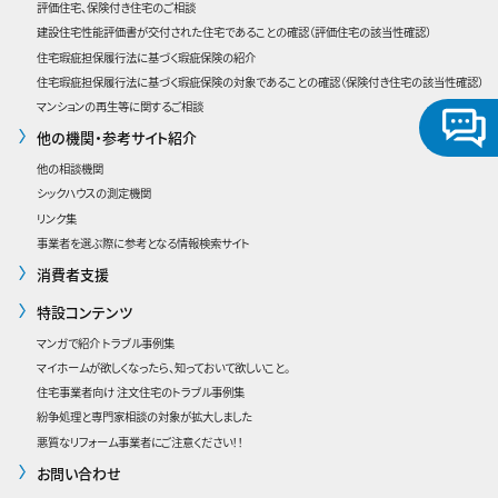
評価住宅、保険付き住宅のご相談
建設住宅性能評価書が交付された住宅であることの確認
（評価住宅の該当性確認）
住宅瑕疵担保履行法に基づく瑕疵保険の紹介
住宅瑕疵担保履行法に基づく瑕疵保険の対象であることの確認（保険付き住宅の該当性確認）
マンションの再生等に関するご相談
他の機関・参考サイト紹介
他の相談機関
シックハウスの測定機関
リンク集
事業者を選ぶ際に参考となる情報検索サイト
消費者支援
特設コンテンツ
マンガで紹介 トラブル事例集
マイホームが欲しくなったら、知っておいて欲しいこと。
住宅事業者向け 注文住宅のトラブル事例集
紛争処理と専門家相談の対象が拡大しました
悪質なリフォーム事業者にご注意ください！！
お問い合わせ